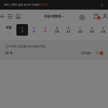
예약, 이벤트 알림 놓치지 마세요!
앱 설치
자유여행팩
0
8
월
금
토
일
월
화
수
목
금
7
8
9
10
11
12
13
14
자유여행팩 투어 예약 | 최저가·즉시확정·
가격은 세금/봉사료 포함이에요.
22
개
인기순
0