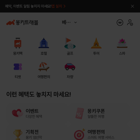
예약, 이벤트 알림 놓치지 마세요!
앱 설치
베트남
몽키팩
호텔
골프
투어
스파
티켓
여행편의
차량
이런 혜택도
놓치지 마세요!
이벤트
몽키쿠폰
다양한 혜택
알뜰한 여행
기획전
여행편의
몽키 엄선작
스마트 여행 서비스