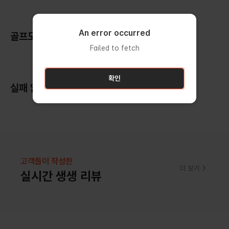
An error occurred
An error occurred
골프도 휴양도 한 번에! 여름휴가는 골프가 정답
Failed to fetch
Failed to fetch
확인
확인
실패 없는 휴가를 위한 인기 투어 추천
고객들이 작성한
더 보기
실시간 생생 리뷰