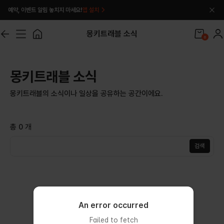
예약, 이벤트 알림 놓치지 마세요!
앱 설치
몽키트래블 소식
0
몽키트래블 소식
몽키트래블의 소식이나 일상을 공유하는 공간이에요.
총
0
개
검색
조회 결과가 없습니다.
An error occurred
An error occurred
Failed to fetch
Failed to fetch