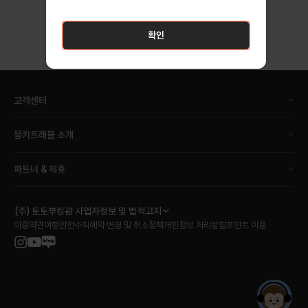
확인
확인
고객센터
몽키트래블 소개
파트너 & 제휴
(주) 토토부킹괌 사업자정보 및 법적고지
이용약관
여행안전수칙
예약 변경 및 취소정책
개인정보 처리방침
포인트 이용